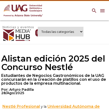
search
menu
Noticias y eventos
Expertos UAG
Alistan edición 2025 del
Concurso Nestlé
Estudiantes de Negocios Gastronómicos de la UAG
concursarán en la creación de platillos con el uso de
productos de la empresa multinacional.
Por: Arturo Padilla
28/Ago/2025
Nestlé Profesional
Universidad Autónoma de
y la