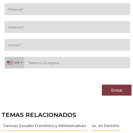
+1
+1
Al continuar acepto los
términos y condiciones
Enviar
TEMAS RELACIONADOS
Ciencias Sociales Económico y Administrativas
Lic. en Derecho