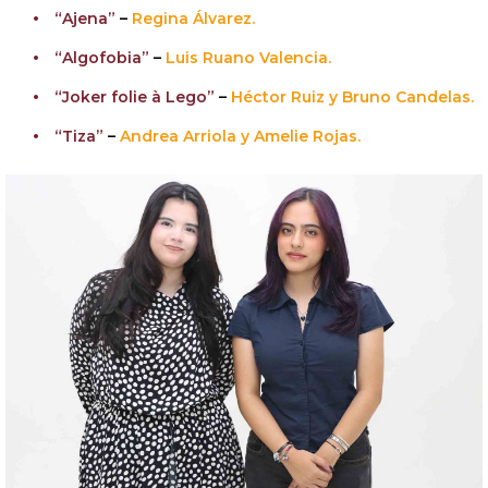
“Ajena”
–
Regina Álvarez.
“Algofobia”
–
Luis Ruano Valencia.
“Joker folie à Lego”
–
Héctor Ruiz y Bruno Candelas.
“Tiza”
–
Andrea Arriola y Amelie Rojas.