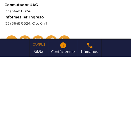
Conmutador UAG
(33) 3648 8824
Informes 1er. Ingreso
(33) 3648 8824, Opción 1
info
phone
CAMPUS
GDL
Contáctenme
Llámanos
▼
Aviso de Privacidad
Universidad Autónoma de Guadalajara 2021 Todos los derechos
reservados
Powered by Valkiria