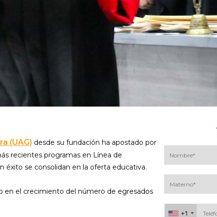
ra (UAG)
desde su fundación ha apostado por
 más recientes programas en Línea de
n éxito se consolidan en la oferta educativa.
ado en el crecimiento del número de egresados
+1
+1