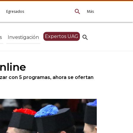
search
e
Egresados
Más
Expertos UAG
search
s
Investigación
nline
zar con 5 programas, ahora se ofertan