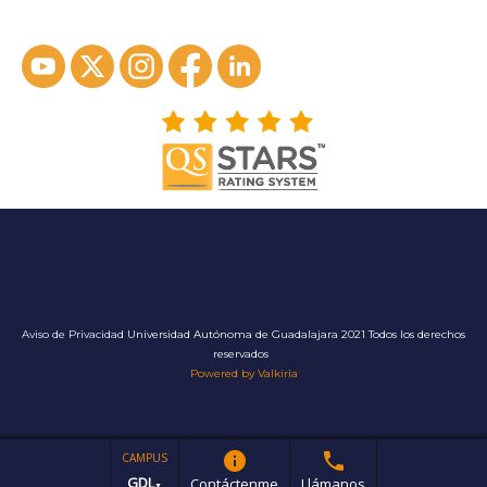
Aviso de Privacidad
Universidad Autónoma de Guadalajara 2021 Todos los derechos
reservados
Powered by Valkiria
info
phone
CAMPUS
GDL
Contáctenme
Llámanos
▼