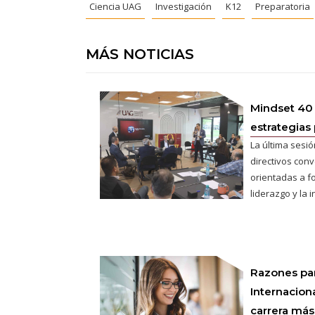
Ciencia UAG
Investigación
K12
Preparatoria
MÁS NOTICIAS
Mindset 40
estrategias 
La última sesió
directivos conv
orientadas a fo
liderazgo y la 
Razones pa
Internaciona
carrera más 