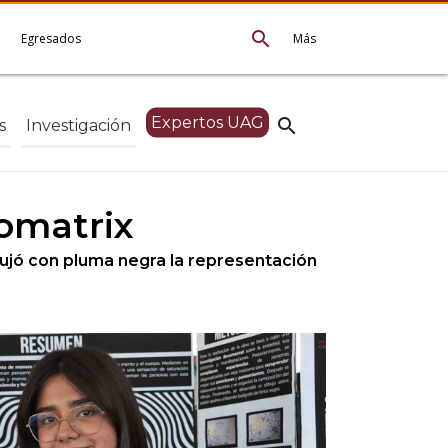
search
e
Egresados
Más
Expertos UAG
search
s
Investigación
fomatrix
bujó con pluma negra la representación