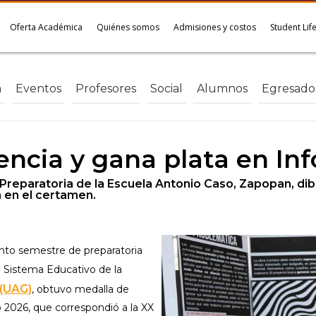
Oferta Académica
Quiénes somos
Admisiones y costos
Student Lif
a
Eventos
Profesores
Social
Alumnos
Egresado
encia y gana plata en In
Preparatoria de la Escuela Antonio Caso, Zapopan, di
la en el certamen.
nto semestre de preparatoria
el Sistema Educativo de la
 (UAG)
, obtuvo medalla de
o 2026, que correspondió a la XX