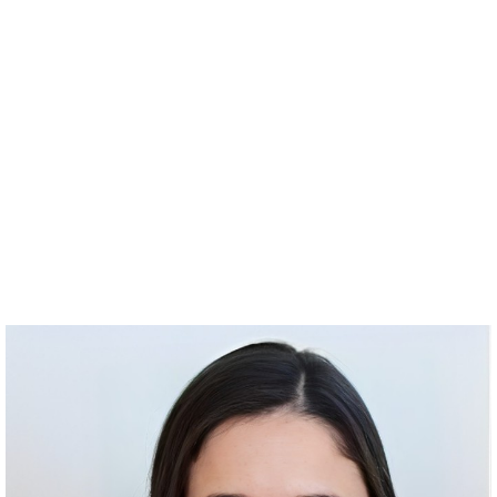
Actualmente, es profesora de la Universidad
Autónoma de Guadalajara (UAG). Egresó de la
carrera de Médico Cirujano de la misma
institución. Además, es Especialista en
Dermatología por la UDG, con Maestría en
Tricología de la Universidad de Alcalá en
Madrid, España. Certificada por el Consejo
Mexicano de Dermatología. Además, ejerce
en la clínica DERMES en Guadalajara, Jalisco.