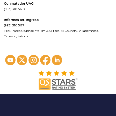
Conmutador UAG
(993) 310 5170
Informes 1er. Ingreso
(993) 310 5177
Prol. Paseo Usumacinta km 3.5 Fracc. El Country, Villahermosa,
Tabasco, México.
ver en google maps*