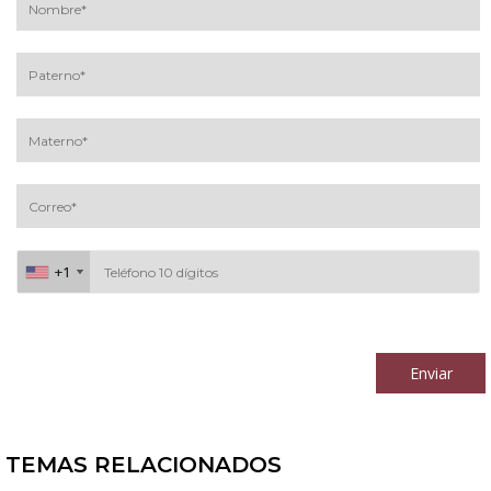
+1
+1
Al continuar acepto los
términos y condiciones
Enviar
TEMAS RELACIONADOS