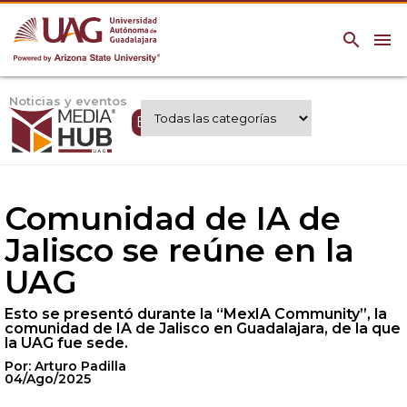
search
menu
Noticias y eventos
Expertos UAG
Comunidad de IA de
Jalisco se reúne en la
UAG
Esto se presentó durante la “MexIA Community”, la
comunidad de IA de Jalisco en Guadalajara, de la que
la UAG fue sede.
Por: Arturo Padilla
04/Ago/2025