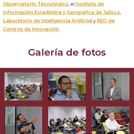
Observatorio Tecnológico
Instituto de
, el
Información Estadística y Geográfica de Jalisco
,
Laboratorio de Inteligencia Artificial
RED de
y
Centros de Innovación
.
Galería de fotos