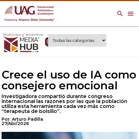
search
menu
Noticias y eventos
Expertos UAG
Crece el uso de IA como
consejero emocional
Investigadora compartió durante congreso
internacional las razones por las que la población
utiliza esta herramienta cada vez más como
“terapeuta de bolsillo”.
Por: Arturo Padilla
27/Abr/2026