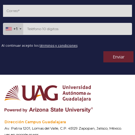
+1
+1
Al continuar acepto los
términos y condiciones
Enviar
Dirección Campus Guadalajara
Av. Patria 1201, Lomas del Valle, C.P. 45129 Zapopan, Jalisco, México.
ver en google maps