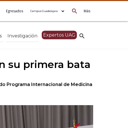
search
e
Egresados
Más
Expertos UAG
search
s
Investigación
n su primera bata
ido Programa Internacional de Medicina