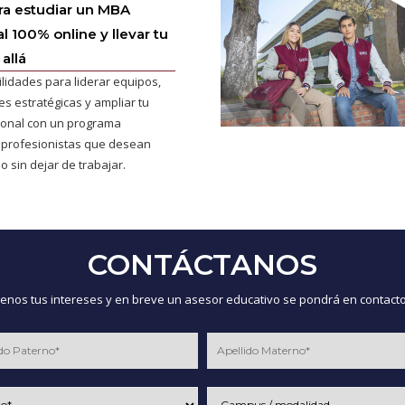
ra estudiar un MBA
l 100% online y llevar tu
allá
ilidades para liderar equipos,
s estratégicas y ampliar tu
cional con un programa
 profesionistas que desean
o sin dejar de trabajar.
CONTÁCTANOS
nos tus intereses y en breve un asesor educativo se pondrá en contacto