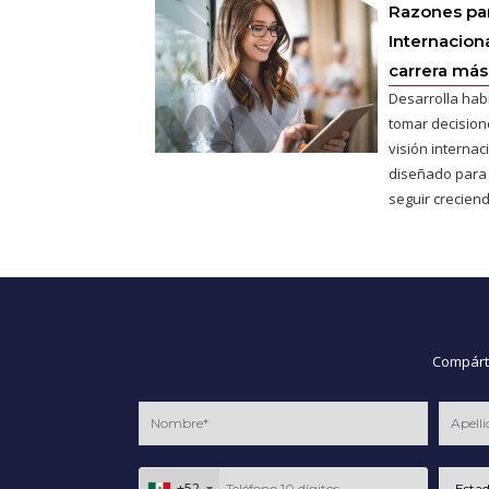
Razones pa
Internaciona
carrera más 
Desarrolla hab
tomar decisione
visión interna
diseñado para
seguir creciend
Compárte
+52