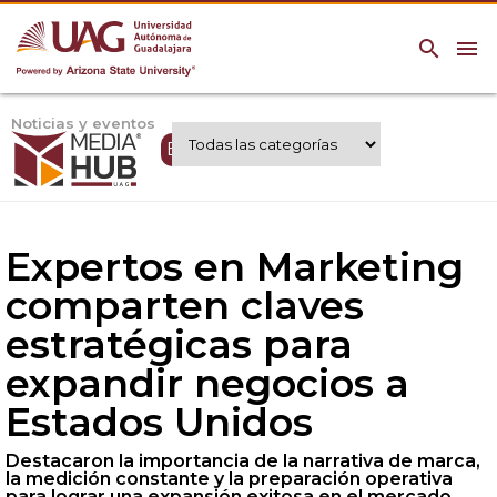
search
menu
Noticias y eventos
Expertos UAG
Expertos en Marketing
comparten claves
estratégicas para
expandir negocios a
Estados Unidos
Destacaron la importancia de la narrativa de marca,
la medición constante y la preparación operativa
para lograr una expansión exitosa en el mercado