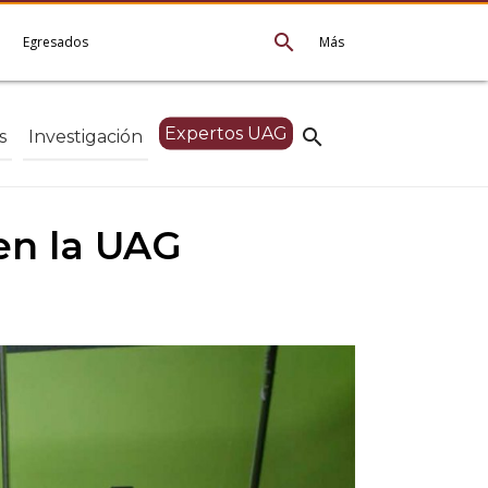
search
e
Egresados
Más
Expertos UAG
search
s
Investigación
 en la UAG