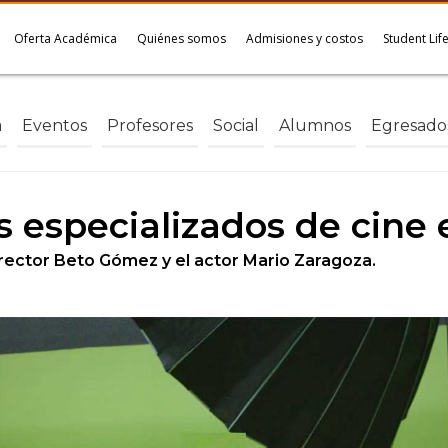
Oferta Académica
Quiénes somos
Admisiones y costos
Student Lif
a
Eventos
Profesores
Social
Alumnos
Egresado
s especializados de cine
irector Beto Gómez y el actor Mario Zaragoza.