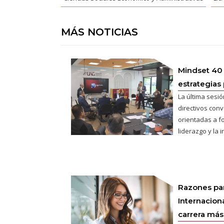
MÁS NOTICIAS
Mindset 40
estrategias 
La última sesió
directivos conv
orientadas a fo
liderazgo y la 
Razones pa
Internaciona
carrera más 