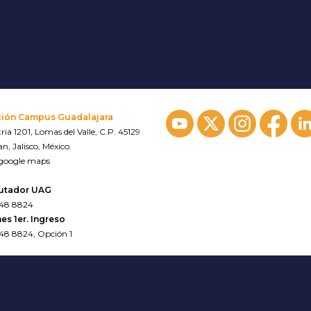
ción Campus Guadalajara
ria 1201, Lomas del Valle, C.P. 45129
n, Jalisco, México.
 google maps
utador UAG
648 8824
es 1er. Ingreso
648 8824, Opción 1