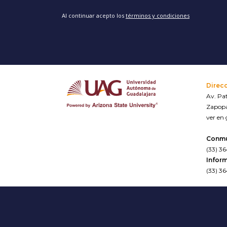
Al continuar acepto los
términos y condiciones
Direc
Av. Pat
Zapopa
ver en
Conm
(33) 3
Inform
(33) 3