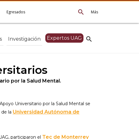
search
e
Egresados
Más
Expertos UAG
search
s
Investigación
rsitarios
rio por la Salud Mental.
Apoyo Universitario por la Salud Mental se
Universidad Autónoma de
s de la
Tec de Monterrey
UAG, participaron el