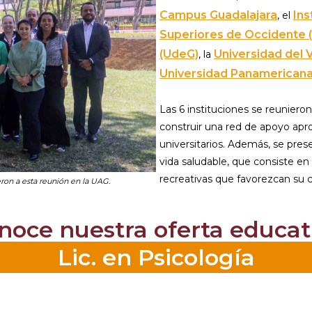
Campus Guadalajara
Ins
, el
Superiores de Occidente 
(UdeG)
Universidad del 
, la
Universidad Panamericana
Las 6 instituciones se reuniero
construir una red de apoyo apro
universitarios. Además, se pre
vida saludable, que consiste en i
recreativas que favorezcan su c
eron a esta reunión en la UAG.
noce nuestra oferta educat
Lic. en Psicología