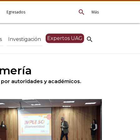
search
e
Egresados
Más
Expertos UAG
search
s
Investigación
rmería
s por autoridades y académicos.