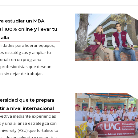
ra estudiar un MBA
l 100% online y llevar tu
allá
ilidades para liderar equipos,
s estratégicas y ampliar tu
cional con un programa
 profesionistas que desean
o sin dejar de trabajar.
versidad que te prepara
r a nivel internacional
pectiva mediante experiencias
 y una alianza estratégica con
niversity (ASU) que fortalece tu
ra desenvolverte y competir a