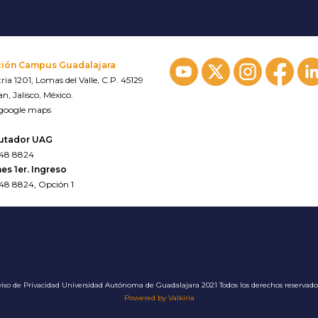
ción Campus Guadalajara
ria 1201, Lomas del Valle, C.P. 45129
n, Jalisco, México.
 google maps
utador UAG
648 8824
es 1er. Ingreso
648 8824, Opción 1
iso de Privacidad
Universidad Autónoma de Guadalajara 2021 Todos los derechos reservad
Powered by Valkiria