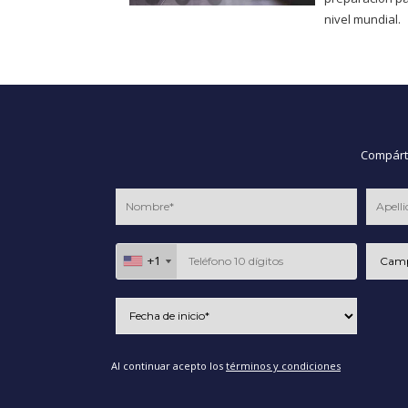
nivel mundial.
Compárte
+1
+1
Al continuar acepto los
términos y condiciones