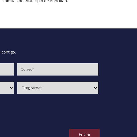
familias del Municipio de Poncitlán.
 contigo.
Enviar