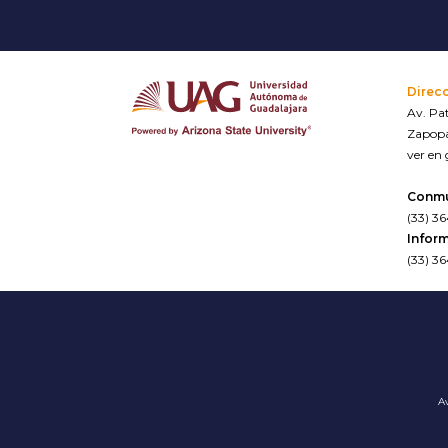
Direc
Av. Pat
Zapopa
ver en
Conm
(33) 3
Inform
(33) 3
Av