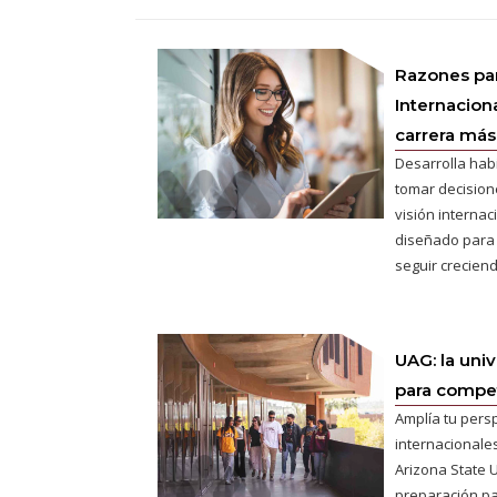
Razones pa
Internaciona
carrera más 
Desarrolla hab
tomar decisione
visión interna
diseñado para
seguir creciend
UAG: la uni
para competi
Amplía tu pers
internacionales
Arizona State U
preparación pa