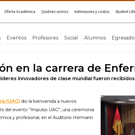
Oferta Académica
Quiénes somos
Admisiones y costos
Student Lif
a
Eventos
Profesores
Social
Alumnos
Egresado
ión en la carrera de Enfe
líderes innovadores de clase mundial fueron recibido
ra (UAG)
dio la bienvenida a nuevos
avés del evento “Impulso UAG”, una ceremonia
émica y profesional, en el Auditorio Hermann