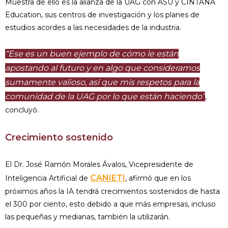
Muestra de ello es la alianza de la UAG con ASU y CINTANA
Education, sus centros de investigación y los planes de
estudios acordes a las necesidades de la industria.
“Ese es un buen ejemplo de cómo le están
apostando al futuro y en algo que consideramos
sumamente valioso, así que mis respetos para la
comunidad de la UAG por lo que están haciendo”
,
concluyó.
Crecimiento sostenido
El Dr. José Ramón Morales Ávalos, Vicepresidente de
CANIETI
Inteligencia Artificial de
, afirmó que en los
próximos años la IA tendrá crecimientos sostenidos de hasta
el 300 por ciento, esto debido a que más empresas, incluso
las pequeñas y medianas, también la utilizarán.