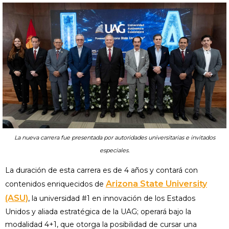
La nueva carrera fue presentada por autoridades universitarias e invitados
especiales.
La duración de esta carrera es de 4 años y contará con
Arizona State University
contenidos enriquecidos de
(ASU)
, la universidad #1 en innovación de los Estados
Unidos y aliada estratégica de la UAG; operará bajo la
modalidad 4+1, que otorga la posibilidad de cursar una