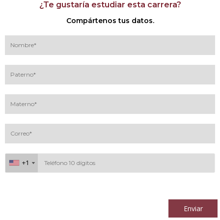
¿Te gustaría estudiar esta carrera?
Compártenos tus datos.
+1
+1
Al continuar acepto los
términos y condiciones
Enviar