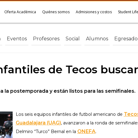
Oferta Académica
Quiénes somos
Admisiones y costos
Student Lif
a
Eventos
Profesores
Social
Alumnos
Egresado
nfantiles de Tecos buscar
a la postemporada y están listos para las semifinales.
Teco
Los seis equipos infantiles de futbol americano de
Guadalajara (UAG)
, avanzaron a la ronda de semifinal
ONEFA
.
Delmiro “Turco” Bernal en la