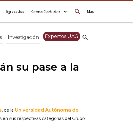
search
e
Egresados
Más
Expertos UAG
search
s
Investigación
án su pase a la
s
Universidad Autónoma de
, de la
es en sus respectivas categorías del Grupo