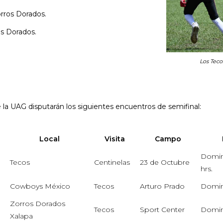
rros Dorados.
s Dorados.
Los Teco
 de la UAG disputarán los siguientes encuentros de semifinal:
Local
Visita
Campo
Domin
Tecos
Centinelas
23 de Octubre
hrs.
Cowboys México
Tecos
Arturo Prado
Domin
Zorros Dorados
Tecos
Sport Center
Domin
Xalapa