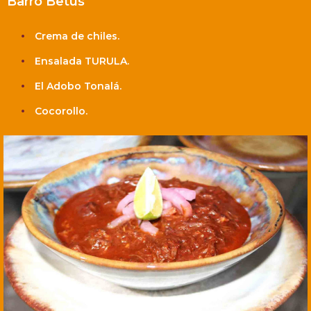
Barro Betus
Crema de chiles.
Ensalada TURULA.
El Adobo Tonalá.
Cocorollo.