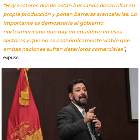
“Hay sectores donde están buscando desarrollar su
propia producción y ponen barreras arancelarias. Lo
importante es demostrarle al gobierno
norteamericano que hay un equilibrio en esos
sectores y que no es económicamente viable que
ambas naciones sufran deterioros comerciales”
,
expuso.