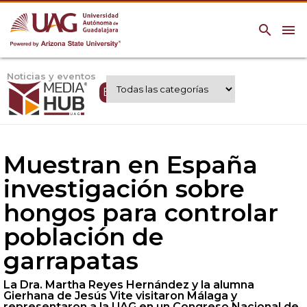
search
menu
Noticias y eventos
Expertos UAG
Muestran en España
investigación sobre
hongos para controlar
población de
garrapatas
La Dra. Martha Reyes Hernández y la alumna
Gierhana de Jesús Vite visitaron Málaga y
representaron a la UAG en un Congreso Nacional de