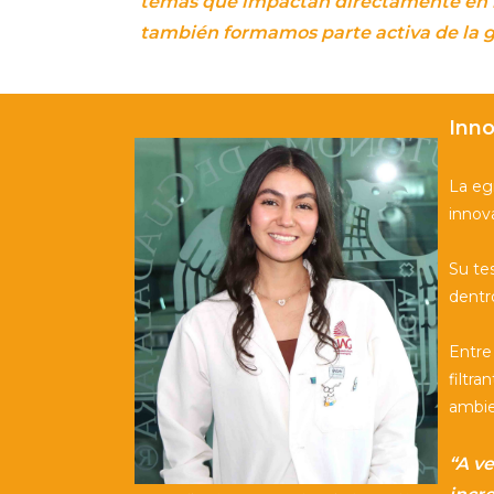
temas que impactan directamente en nu
también formamos parte activa de la 
Inno
La eg
innova
Su tes
dentr
Entre
filtr
ambie
“A v