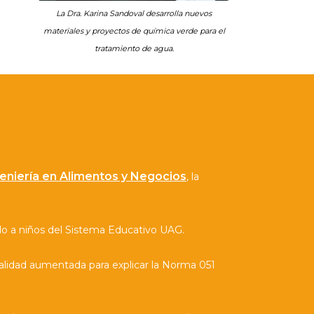
La Dra. Karina Sandoval desarrolla nuevos
materiales y proyectos de química verde para el
tratamiento de agua.
eniería en Alimentos y Negocios
, la
do a niños del Sistema Educativo UAG.
ealidad aumentada para explicar la Norma 051