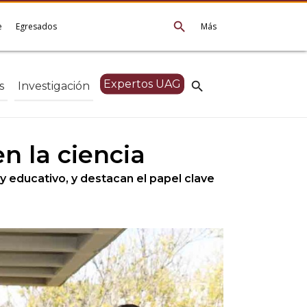
search
e
Egresados
Más
Expertos UAG
search
s
Investigación
n la ciencia
y educativo, y destacan el papel clave