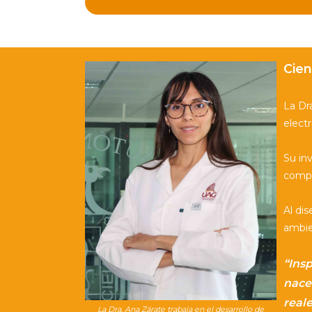
Cien
La Dra
elect
Su in
compu
Al di
ambien
“Insp
nace
reale
La Dra. Ana Zárate trabaja en el desarrollo de