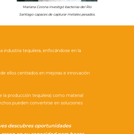
Mariana Corona investigó bacterias del Río
Santiago capaces de capturar metales pesados.
 industria tequilera, enfocándose en la
ro de ellos centrados en mejoras e innovación
e la producción tequilera) como material
echos pueden convertirse en soluciones
eves descubres oportunidades