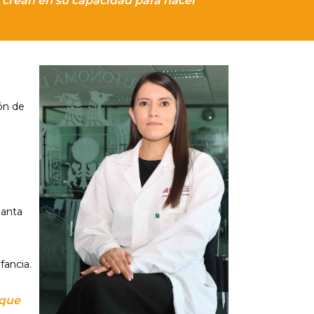
s crean en su capacidad para hacer
ón de
lanta
fancia.
 que