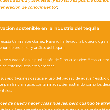
estra salud y bienestar, y eso solo es posible cuando
generación de conocimiento”
.
vación sostenible en la industria del tequila
resada Camila Soé Gómez Navarro ha llevado la biotecnología a la
ción de procesos y análisis del tequila.
is se sustentó en la publicación de 11 artículos científicos, cuat
o de esta industria emblemática.
 sus aportaciones destaca el uso del bagazo de agave (residuo d
ante para limpiar aguas contaminadas, demostrando cómo los des
ntales.
eces da miedo hacer cosas nuevas, pero cuando te atr