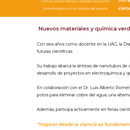
incr
Camila Gómez Navarro impulsa innovación
cienc
biotecnológica en la industria del tequila.
Nuevos materiales y química ver
Con seis años como docente en la UAG, la Dra.
futuras científicas.
Su trabajo abarca la síntesis de nanotubos de 
desarrollo de proyectos en electroquímica y q
En colaboración con el Dr. Luis Alberto Romero
potos para eliminar cobre del agua, una altern
Además, participa activamente en ferias cient
“Inspirar desde la ciencia es fundament