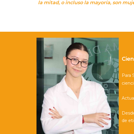
la mitad, o incluso la mayoría, son m
Cien
Para 
cienc
Actua
Desde
de et