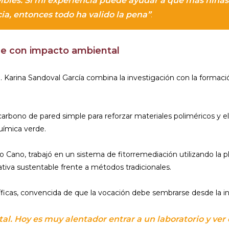
eíbles. Si mi experiencia puede ayudar a que más niña
ia, entonces todo ha valido la pena”
.
de con impacto ambiental
 Karina Sandoval García combina la investigación con la formaci
carbono de pared simple para reforzar materiales poliméricos y el
uímica verde.
 Cano, trabajó en un sistema de fitorremediación utilizando la p
ativa sustentable frente a métodos tradicionales.
íficas, convencida de que la vocación debe sembrarse desde la in
al. Hoy es muy alentador entrar a un laboratorio y ver