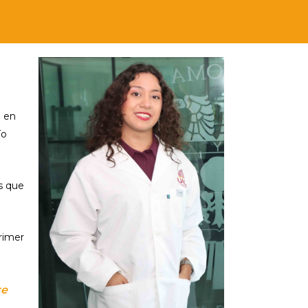
ó en
ío
s que
primer
re