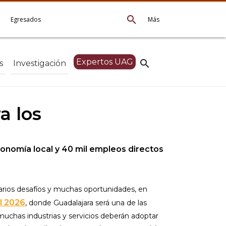
search
e
Egresados
Más
Expertos UAG
search
s
Investigación
a los
conomía local y 40 mil empleos directos
arios desafíos y muchas oportunidades, en
l 2026
, donde Guadalajara será una de las
 muchas industrias y servicios deberán adoptar