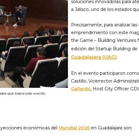
soluciones innovadoras para at
a Jalisco, uno de los estados q
Precisamente, para analizar las
emprendimiento con este magno
the Game – Building Ventures f
edición del Startup Building de
Guadalajara (UAG)
.
En el evento participaron como
Castillo, Vicerrector Administrat
Gallardo
, Host City Officer G
ades que traerá este evento.
proyecciones económicas del
Mundial 2026
en Guadalajara son: