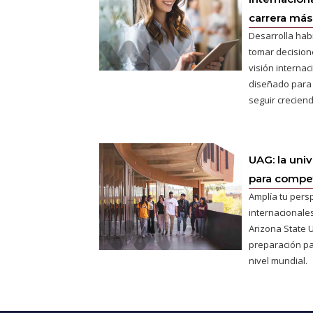
carrera más 
Desarrolla hab
tomar decisione
visión interna
diseñado para
seguir creciend
UAG: la uni
para competi
Amplía tu pers
internacionales
Arizona State U
preparación pa
nivel mundial.