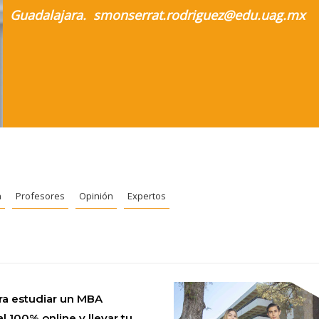
Guadalajara. smonserrat.rodriguez@edu.uag.mx
n
Profesores
Opinión
Expertos
ra estudiar un MBA
l 100% online y llevar tu