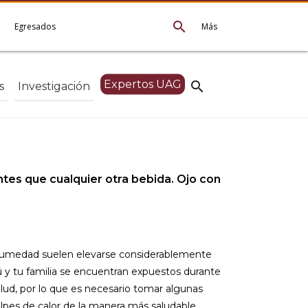
search
e
Egresados
Más
Expertos UAG
search
s
Investigación
tes que cualquier otra bebida. Ojo con
a humedad suelen elevarse considerablemente
tú y tu familia se encuentran expuestos durante
lud, por lo que es necesario tomar algunas
pes de calor de la manera más saludable