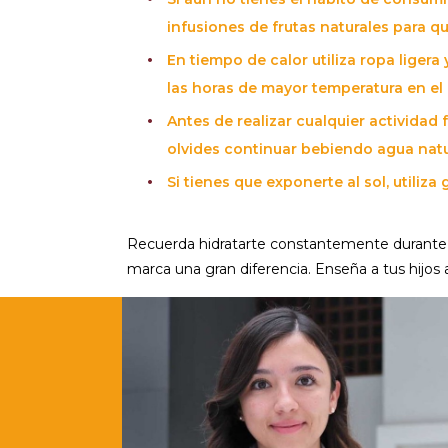
infusiones de frutas naturales para q
En tiempo de calor utiliza ropa ligera 
las horas de mayor temperatura en el 
Antes de realizar cualquier actividad 
olvides continuar bebiendo agua natur
Si tienes que exponerte al sol, utiliza 
Recuerda hidratarte constantemente durante e
marca una gran diferencia. Enseña a tus hijos