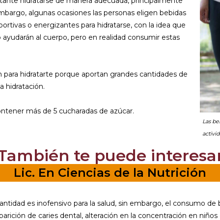
rtante hidratarse de manera adecuada, principalmente
embargo, algunas ocasiones las personas eligen bebidas
ortivas o energizantes para hidratarse, con la idea que
o ayudarán al cuerpo, pero en realidad consumir estas
n para hidratarte porque aportan grandes cantidades de
a hidratación.
contener más de 5 cucharadas de azúcar.
Las be
activid
También te puede interesa
Lic. En Ciencias de la Nutrición
ntidad es inofensivo para la salud, sin embargo, el consumo de b
arición de caries dental, alteración en la concentración en niños 