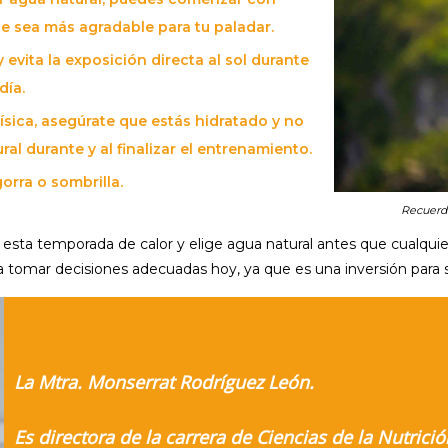
ue sea más agradable para tu paladar.
y evita la exposición directa al sol durante
día.
física, asegúrate que estás hidratado y no
al durante y al finalizar el entrenamiento.
gorra o sombrilla.
Recuerda
sta temporada de calor y elige agua natural antes que cualqui
 a tomar decisiones adecuadas hoy, ya que es una inversión para s
La Mtra. Monserrat Rodríguez León.
Es directora de la carrera de Ciencias de la Nutric