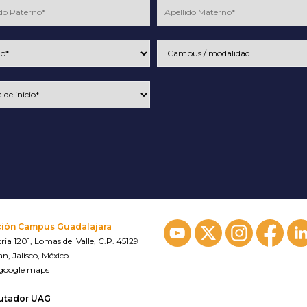
ción Campus Guadalajara
ria 1201, Lomas del Valle, C.P. 45129
n, Jalisco, México.
 google maps
utador UAG