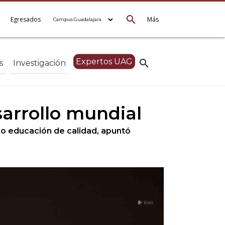
search
e
Egresados
Más
Expertos UAG
search
s
Investigación
sarrollo mundial
o educación de calidad, apuntó