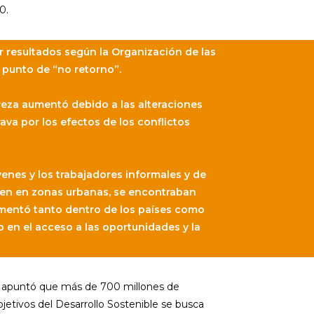
0.
zar resultados según la Organización de las
 punto de “no retorno”.
eza aumentó debido a las alteraciones
rava por los efectos de los conflictos
venes y los trabajadores informales y de
viven en zonas urbanas, se encontraban
umentó tanto dentro de los países como
o en el acceso a las oportunidades y la
U) apuntó que más de 700 millones de
jetivos del Desarrollo Sostenible se busca