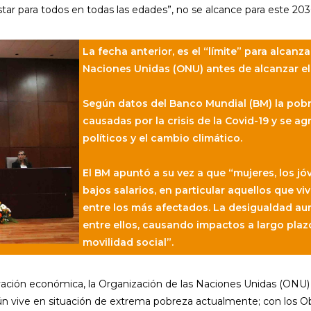
tar para todos en todas las edades”, no se alcance para este 203
La fecha anterior, es el “límite” para alcan
Naciones Unidas (ONU) antes de alcanzar el
Según datos del Banco Mundial (BM) la pobr
causadas por la crisis de la Covid-19 y se ag
políticos y el cambio climático.
El BM apuntó a su vez a que “mujeres, los jó
bajos salarios, en particular aquellos que 
entre los más afectados. La desigualdad a
entre ellos, causando impactos a largo plaz
movilidad social”.
ivación económica, la Organización de las Naciones Unidas (ON
aún vive en situación de extrema pobreza actualmente; con los Ob