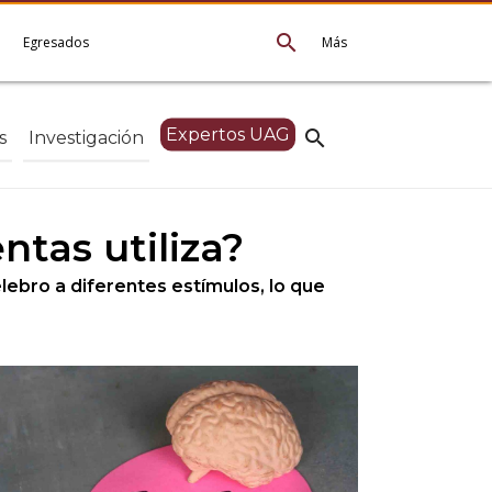
search
e
Egresados
Más
Expertos UAG
search
s
Investigación
tas utiliza?
ebro a diferentes estímulos, lo que