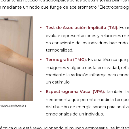
ediante las reacciones sudoríparas de los dedos y (o) las palmas
zón mediante un nodo que funge de acelerómetro “Electrocardiog
Test de Asociación Implícita (TAI):
Es un
evaluar representaciones y relaciones m
no consciente de los individuos haciendo u
temporalidad.
Termografía (TMG):
Es una técnica que p
imágenes y algoritmos la emisividad, refle
mediante la radiación infrarroja para con
un estímulo.
Espectrograma Vocal (VPA):
También llam
herramienta que permite medir la tempora
músculos faciales.
distribución de energía sonora para analiza
emocionales de un individuo.
écnica que está revolucionando el mundo empresarial, te invita