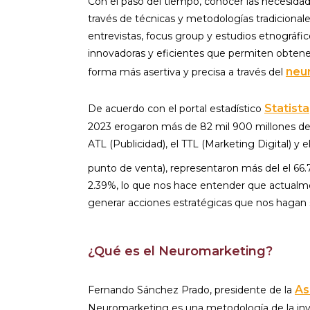
Con el paso del tiempo, conocer las necesida
través de técnicas y metodologías tradicional
entrevistas, focus group y estudios etnográfi
innovadoras y eficientes que permiten obten
neu
forma más asertiva y precisa a través del
Statista
De acuerdo con el portal estadístico
2023 erogaron más de 82 mil 900 millones de 
ATL (Publicidad), el TTL (Marketing Digital) 
punto de venta), representaron más del el 66.
2.39%, lo que nos hace entender que actualme
generar acciones estratégicas que nos hagan s
¿Qué es el Neuromarketing?
As
Fernando Sánchez Prado, presidente de la
Neuromarketing es una metodología de la inv