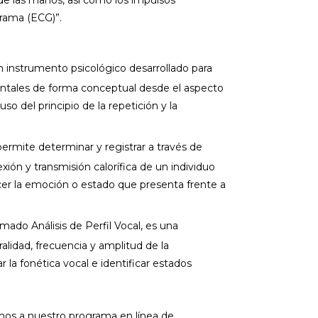
 de las manos, así como los impulsos
rama (ECG)”.
 instrumento psicológico desarrollado para
entales de forma conceptual desde el aspecto
so del principio de la repetición y la
ermite determinar y registrar a través de
xión y transmisión calorífica de un individuo
ocer la emoción o estado que presenta frente a
ado Análisis de Perfil Vocal, es una
lidad, frecuencia y amplitud de la
r la fonética vocal e identificar estados
mos a nuestro programa en línea de