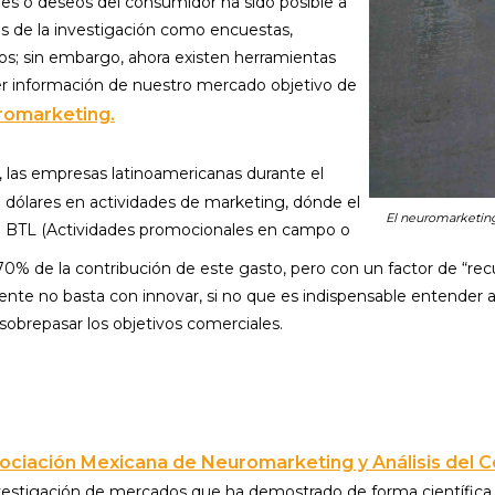
des o deseos del consumidor ha sido posible a
es de la investigación como encuestas,
cos; sin embargo, ahora existen herramientas
er información de nuestro mercado objetivo de
romarketing.
, las empresas latinoamericanas durante el
dólares en actividades de marketing, dónde el
El neuromarketing 
y el BTL (Actividades promocionales en campo o
70% de la contribución de este gasto, pero con un factor de “rec
nte no basta con innovar, si no que es indispensable entender a
obrepasar los objetivos comerciales.
ociación Mexicana de Neuromarketing y Análisis del 
estigación de mercados que ha demostrado de forma científica s