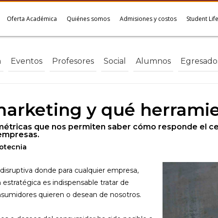
Oferta Académica
Quiénes somos
Admisiones y costos
Student Lif
a
Eventos
Profesores
Social
Alumnos
Egresado
arketing y qué herramien
étricas que nos permiten saber cómo responde el cel
 empresas.
dotecnia
isruptiva donde para cualquier empresa,
estratégica es indispensable tratar de
nsumidores quieren o desean de nosotros.