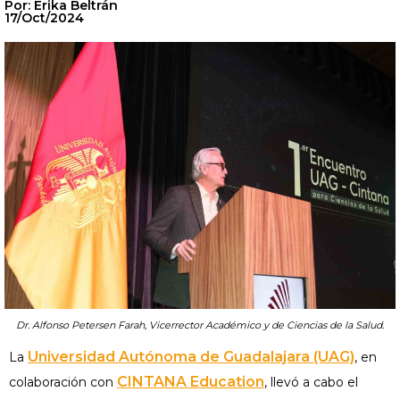
Por: Erika Beltrán
17/Oct/2024
Dr. Alfonso Petersen Farah, Vicerrector Académico y de Ciencias de la Salud.
Universidad Autónoma de Guadalajara (UAG)
La
, en
CINTANA Education
colaboración con
, llevó a cabo el