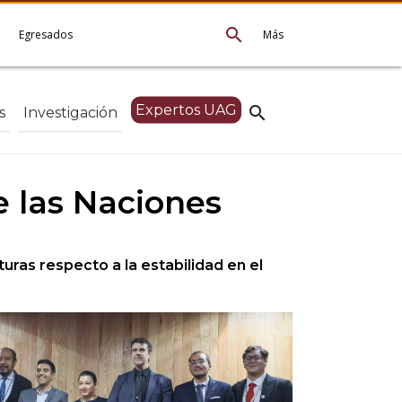
search
e
Egresados
Más
Expertos UAG
search
s
Investigación
e las Naciones
uras respecto a la estabilidad en el