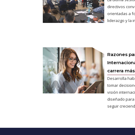
directivos conv
orientadas a fo
liderazgo y la 
Razones pa
Internaciona
carrera más 
Desarrolla hab
tomar decisione
visión interna
diseñado para
seguir creciend