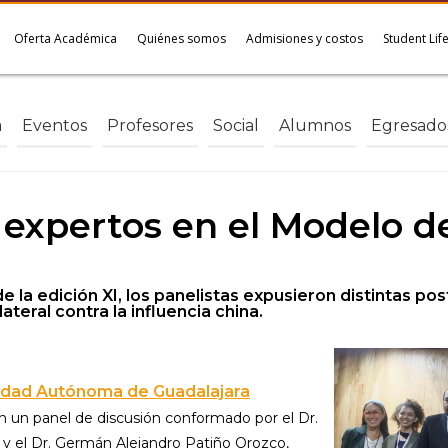
Oferta Académica
Quiénes somos
Admisiones y costos
Student Lif
a
Eventos
Profesores
Social
Alumnos
Egresado
 expertos en el Modelo d
la edición XI, los panelistas expusieron distintas post
ateral contra la influencia china.
idad Autónoma de Guadalajara
un panel de discusión conformado por el Dr.
 y el Dr. Germán Alejandro Patiño Orozco,