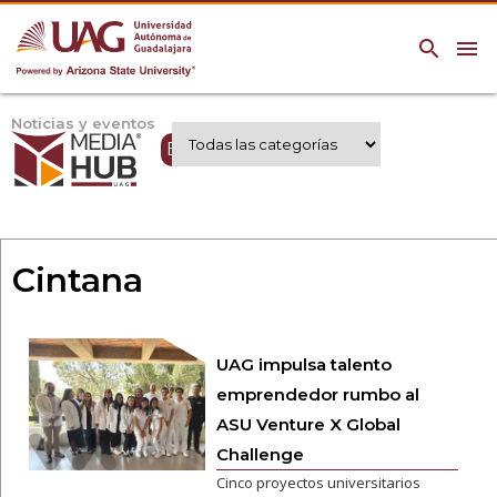
search
menu
Noticias y eventos
Expertos UAG
Cintana
UAG impulsa talento
emprendedor rumbo al
ASU Venture X Global
Challenge
Cinco proyectos universitarios