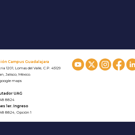
ción Campus Guadalajara
ria 1201, Lomas del Valle, C.P. 45129
n, Jalisco, México.
 google maps
utador UAG
648 8824
es 1er. Ingreso
648 8824, Opción 1