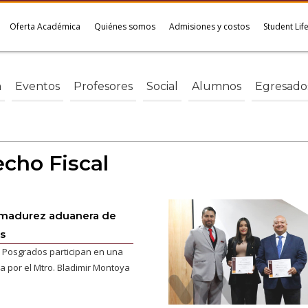
Oferta Académica
Quiénes somos
Admisiones y costos
Student Lif
a
Eventos
Profesores
Social
Alumnos
Egresado
cho Fiscal
a madurez aduanera de
es
 Posgrados participan en una
da por el Mtro. Bladimir Montoya