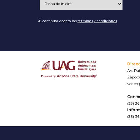
Al continuar acepto los
términos y condiciones
Direc
Av. Pat
Zapopa
ver en
Conm
(33) 3
Inform
(33) 3