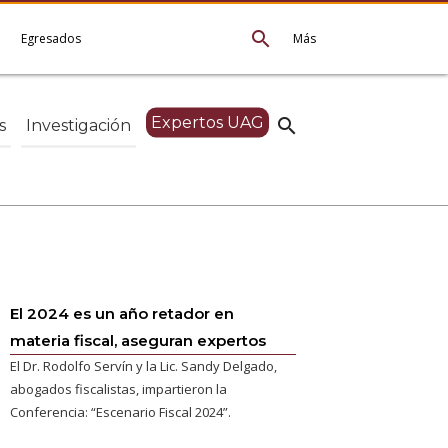
search
e
Egresados
Más
Expertos UAG
search
s
Investigación
El 2024 es un año retador en
materia fiscal, aseguran expertos
El Dr. Rodolfo Servín y la Lic. Sandy Delgado,
abogados fiscalistas, impartieron la
Conferencia: “Escenario Fiscal 2024”.