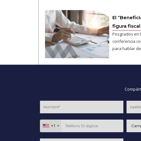
El “Benefic
figura fiscal
Posgrados en 
conferencia co
para hablar de
Compárte
+1