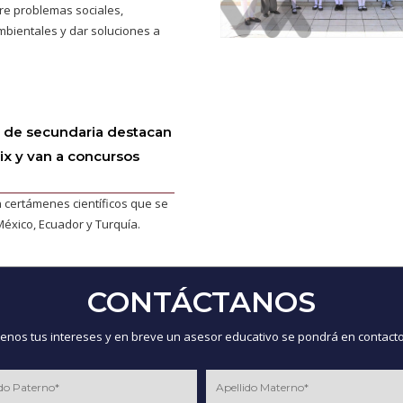
re problemas sociales,
bientales y dar soluciones a
s de secundaria destacan
ix y van a concursos
n certámenes científicos que se
México, Ecuador y Turquía.
CONTÁCTANOS
nos tus intereses y en breve un asesor educativo se pondrá en contacto