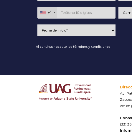
+1
Al continuar acepto los
términos y condiciones
Direc
Av. Pat
Zapopa
ver en
Conm
(33) 3
Inform