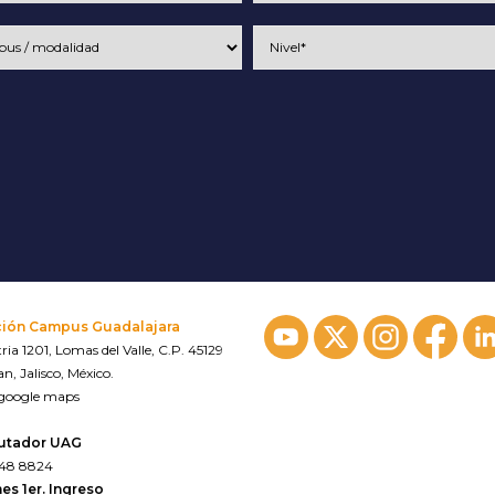
ción Campus Guadalajara
ria 1201, Lomas del Valle, C.P. 45129
n, Jalisco, México.
 google maps
utador UAG
648 8824
es 1er. Ingreso