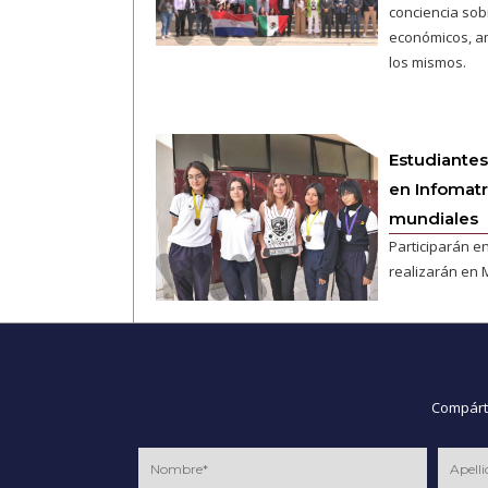
conciencia sob
económicos, am
los mismos.
Estudiante
en Infomatr
mundiales
Participarán e
realizarán en 
Compárte