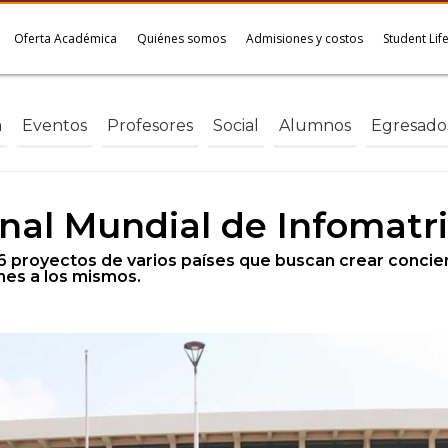
Oferta Académica
Quiénes somos
Admisiones y costos
Student Lif
a
Eventos
Profesores
Social
Alumnos
Egresado
inal Mundial de Infomatr
6 proyectos de varios países que buscan crear concie
nes a los mismos.