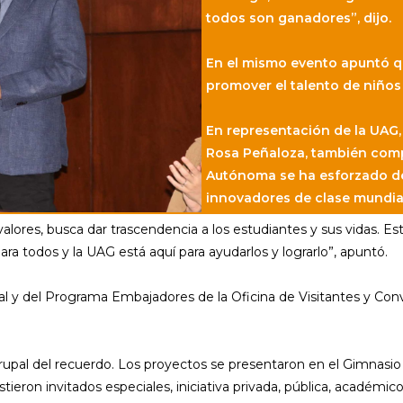
todos son ganadores”, dijo.
En el mismo evento apuntó q
promover el talento de niño
En representación de la UAG, 
Rosa Peñaloza, también compa
Autónoma se ha esforzado de
innovadores de clase mundia
alores, busca dar trascendencia a los estudiantes y sus vidas. Est
ara todos y la UAG está aquí para ayudarlos y lograrlo”, apuntó.
al y del Programa Embajadores de la Oficina de Visitantes y Conv
 grupal del recuerdo. Los proyectos se presentaron en el Gimnasio 
istieron invitados especiales, iniciativa privada, pública, académico