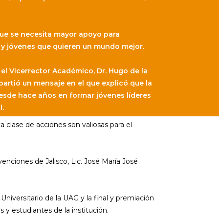
ue se necesita mayor apoyo para
s y jóvenes que quieren un mundo mejor.
el Vicerrector Académico, Dr. Hugo de la
rtió un mensaje en el que explicó que la
sde hace años en formar jóvenes líderes
l.
a clase de acciones son valiosas para el
enciones de Jalisco, Lic. José María José
Universitario de la UAG y la final y premiación
s y estudiantes de la institución.