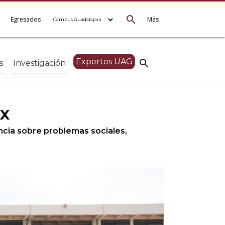
search
e
Egresados
Más
Expertos UAG
search
s
Investigación
ix
ncia sobre problemas sociales,