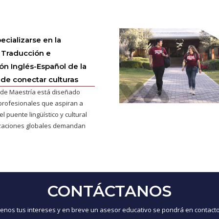
ecializarse en la
 Traducción e
ión Inglés-Español de la
 de conectar culturas
de Maestría está diseñado
profesionales que aspiran a
l puente lingüístico y cultural
izaciones globales demandan
CONTÁCTANOS
nos tus intereses y en breve un asesor educativo se pondrá en contacto