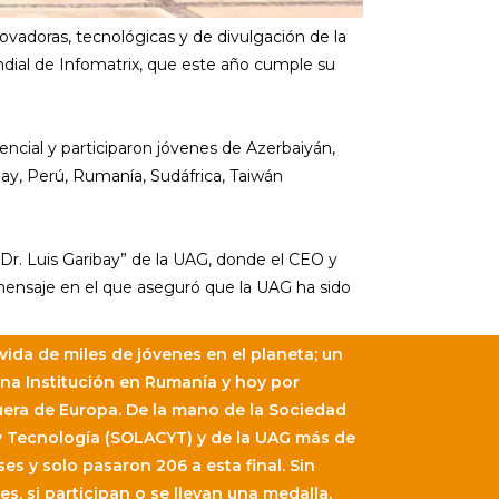
vadoras, tecnológicas y de divulgación de la
ndial de Infomatrix, que este año cumple su
encial y participaron jóvenes de Azerbaiyán,
uay, Perú, Rumanía, Sudáfrica, Taiwán
 “Dr. Luis Garibay” de la UAG, donde el CEO y
ensaje en el que aseguró que la UAG ha sido
ida de miles de jóvenes en el planeta; un
na Institución en Rumanía y hoy por
uera de Europa. De la mano de la Sociedad
y Tecnología (SOLACYT) y de la UAG más de
es y solo pasaron 206 a esta final. Sin
, si participan o se llevan una medalla,