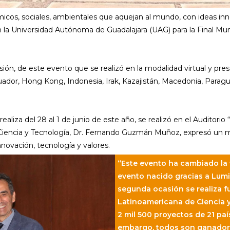
os, sociales, ambientales que aquejan al mundo, con ideas inno
 la Universidad Autónoma de Guadalajara (UAG) para la Final Mu
ión, de este evento que se realizó en la modalidad virtual y pres
 Ecuador, Hong Kong, Indonesia, Irak, Kazajistán, Macedonia, Parag
liza del 28 al 1 de junio de este año, se realizó en el Auditorio
Ciencia y Tecnología, Dr. Fernando Guzmán Muñoz, expresó un m
nnovación, tecnología y valores.
“Este evento ha cambiado la v
evento nacido gracias a Lumi
segunda ocasión se realiza f
Latinoamericana de Ciencia 
2 mil 500 proyectos de 21 país
embargo, todos son ganadores