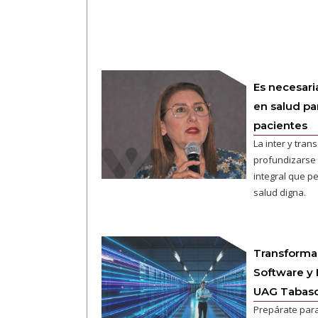
Es necesari
en salud par
pacientes
La inter y tran
profundizarse 
integral que p
salud digna.
Transforma e
Software y 
UAG Tabas
Prepárate par