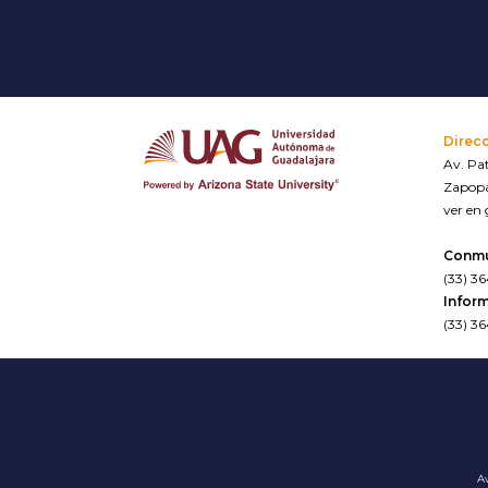
Direc
Av. Pat
Zapopa
ver en
Conm
(33) 3
Inform
(33) 3
Av