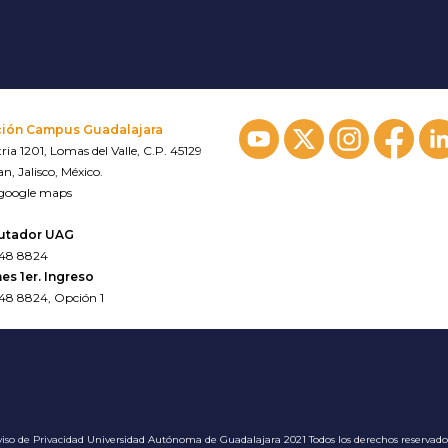
ción Campus Guadalajara
ria 1201, Lomas del Valle, C.P. 45129
n, Jalisco, México.
 google maps
utador UAG
648 8824
es 1er. Ingreso
648 8824, Opción 1
iso de Privacidad
Universidad Autónoma de Guadalajara 2021 Todos los derechos reservad