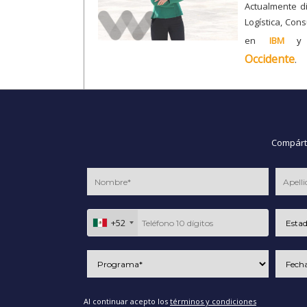
Actualmente d
Logística, Con
en
IBM
y
Occidente
.
Compárte
+52
Al continuar acepto los
términos y condiciones