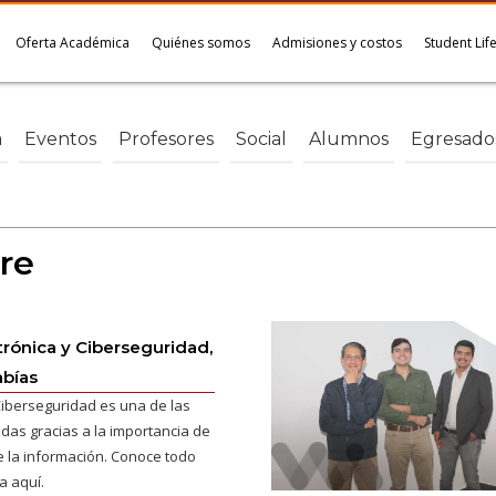
Oferta Académica
Quiénes somos
Admisiones y costos
Student Lif
a
Eventos
Profesores
Social
Alumnos
Egresado
re
ctrónica y Ciberseguridad,
abías
Ciberseguridad es una de las
das gracias a la importancia de
e la información. Conoce todo
a aquí.