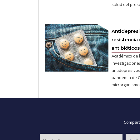
salud del pres
Antidepresi
resistencia 
antibióticos
Académico de 
investigacione
antidepresivos
pandemia de Co
microrganismo
Compárte