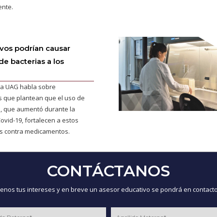
ente.
vos podrían causar
de bacterias a los
la UAG habla sobre
s que plantean que el uso de
, que aumentó durante la
vid-19, fortalecen a estos
s contra medicamentos.
CONTÁCTANOS
nos tus intereses y en breve un asesor educativo se pondrá en contacto