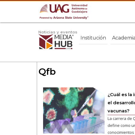
Noticias y eventos
Institución
Academi
Qfb
¿Cuál es la
el desarrol
vacunas?
La carrera de 
define como un
conocimientos 