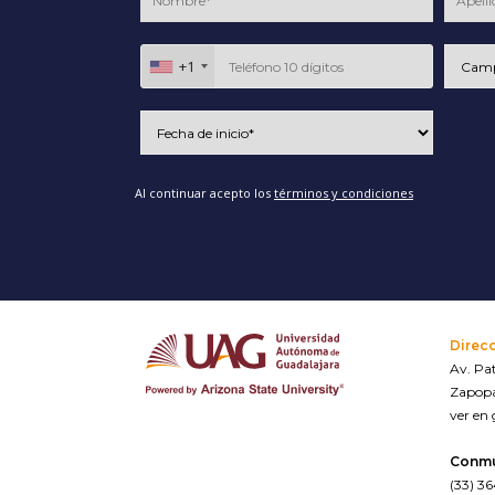
+1
Al continuar acepto los
términos y condiciones
Direc
Av. Pat
Zapopa
ver en
Conm
(33) 3