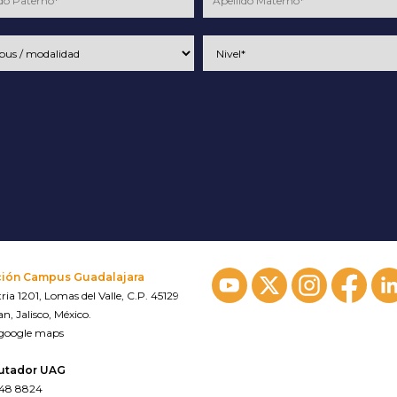
ción Campus Guadalajara
ria 1201, Lomas del Valle, C.P. 45129
n, Jalisco, México.
 google maps
utador UAG
648 8824