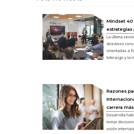
Mindset 40
estrategias 
La última sesió
directivos conv
orientadas a fo
liderazgo y la 
Razones pa
Internaciona
carrera más 
Desarrolla hab
tomar decisione
visión interna