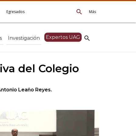
search
e
Egresados
Más
Expertos UAG
search
s
Investigación
va del Colegio
. Antonio Leaño Reyes.