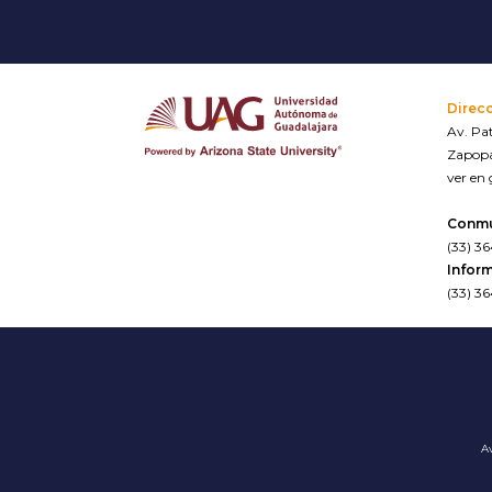
Direc
Av. Pat
Zapopa
ver en
Conm
(33) 3
Inform
(33) 3
Av