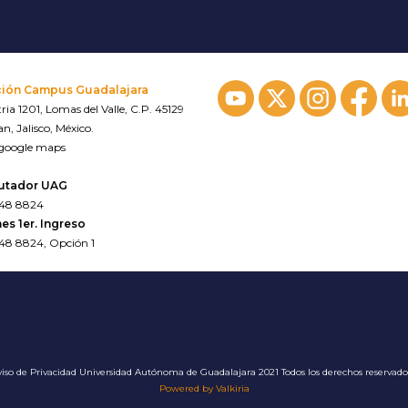
ción Campus Guadalajara
ria 1201, Lomas del Valle, C.P. 45129
n, Jalisco, México.
 google maps
utador UAG
648 8824
es 1er. Ingreso
648 8824, Opción 1
iso de Privacidad
Universidad Autónoma de Guadalajara 2021 Todos los derechos reservad
Powered by Valkiria