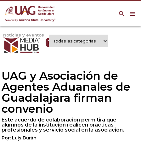
search
menu
Noticias y eventos
Expertos UAG
UAG y Asociación de
Agentes Aduanales de
Guadalajara firman
convenio
Este acuerdo de colaboración permitirá que
alumnos de la institución realicen prácticas
profesionales y servicio social en la asociación.
Por: Luis Durán