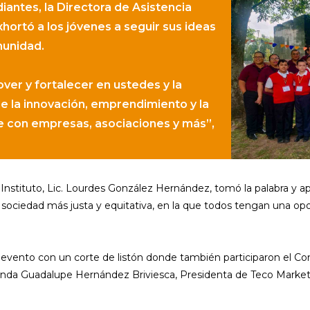
antes, la Directora de Asistencia
hortó a los jóvenes a seguir sus ideas
munidad.
ver y fortalecer en ustedes y la
de la innovación, emprendimiento y la
se con empresas, asociaciones y más”,
Instituto, Lic. Lourdes González Hernández, tomó la palabra y a
una sociedad más justa y equitativa, en la que todos tengan una op
l evento con un corte de listón donde también participaron el Co
rnanda Guadalupe Hernández Briviesca, Presidenta de Teco Market;