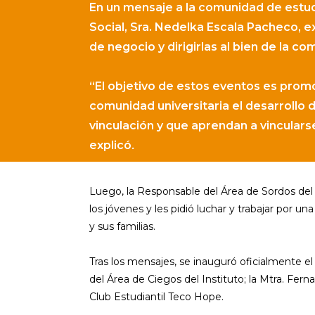
En un mensaje a la comunidad de estudi
Social, Sra. Nedelka Escala Pacheco, ex
de negocio y dirigirlas al bien de la co
“El objetivo de estos eventos es promo
comunidad universitaria el desarrollo 
vinculación y que aprendan a vincular
explicó
.
Luego, la Responsable del Área de Sordos del 
los jóvenes y les pidió luchar y trabajar por 
y sus familias.
Tras los mensajes, se inauguró oficialmente e
del Área de Ciegos del Instituto; la Mtra. Fe
Club Estudiantil Teco Hope.