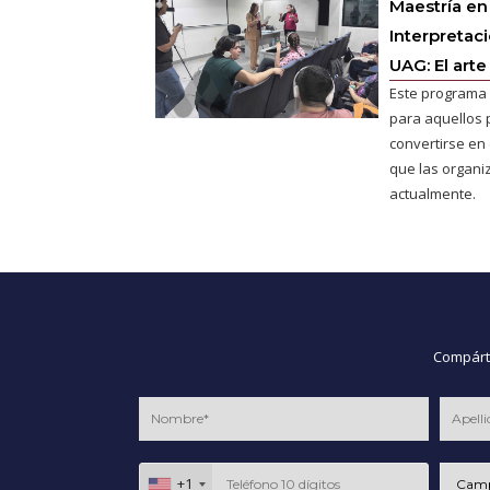
Maestría en
Interpretac
UAG: El arte
Este programa 
para aquellos 
convertirse en e
que las organ
actualmente.
Compárte
+1