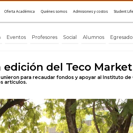
Oferta Académica
Quiénes somos
Admisiones y costos
Student Lif
a
Eventos
Profesores
Social
Alumnos
Egresado
ra edición del Teco Marke
unieron para recaudar fondos y apoyar al Instituto de
 artículos.