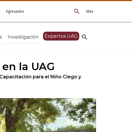
search
e
Egresados
Más
Expertos UAG
search
s
Investigación
t en la UAG
 Capacitación para el Niño Ciego y