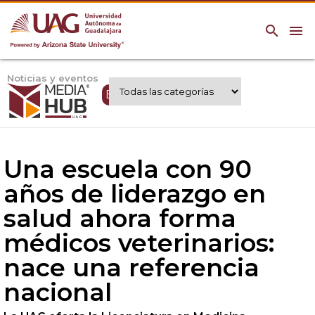
search
menu
Noticias y eventos
Expertos UAG
Una escuela con 90
años de liderazgo en
salud ahora forma
médicos veterinarios:
nace una referencia
nacional