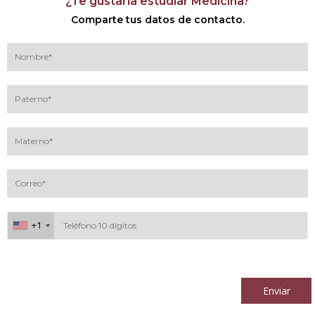
¿Te gustaría estudiar Medicina?
Comparte tus datos de contacto.
+1
+1
Al continuar acepto los
términos y condiciones
Enviar