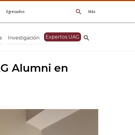
search
e
Egresados
Más
Expertos UAG
search
s
Investigación
AG Alumni en