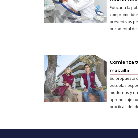
Educar a la po
comprometidos y
preventivos per
bucodental de
Comienza tu
más allá
Su propuesta c
escuelas espec
modernas y un
aprendizaje no
prácticas desde