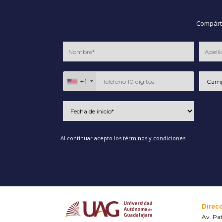
Compárte
+1
Al continuar acepto los
términos y condiciones
Direc
Av. Pat