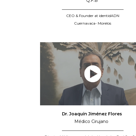
Q.F.B
_____________________________
CEO & Founder at identidADN
Cuernavaca- Morelos
Dr. Joaquín Jiménez Flores
Médico Cirujano
_____________________________