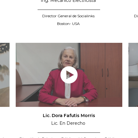
Ing. Mecánico Electricista
_____________________________
Director General de Socialinks
Di
Boston- USA
Lic. Dora Fafutis Morris
Lic. En Derecho
_____________________________