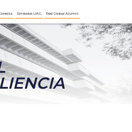
Conecta
Símbolos UAG
Red Global Alumni
L
LIENCIA