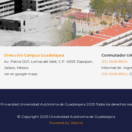
Dirección Campus Guadalajara
Conmutador U
Av. Patria 1201, Lomas del Valle, C.P. 45129 Zapopan,
(33) 3648 8824
Jalisco, México.
Informes 1er. Ingr
ver en google maps
(33) 3648 8824
, 
 Privacidad
Universidad Autónoma de Guadalajara 2025 Todos los derechos re
© Copyright 2025 Universidad Autónoma de Guadalajara
Powered by Valkiria