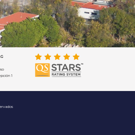
AG
eso
Opción 1
servados