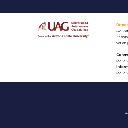
Direc
Av. Pat
Zapopa
ver en
Conm
(33) 3
Inform
(33) 3
Av