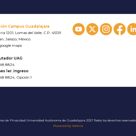
ción Campus Guadalajara
ria 1201, Lomas del Valle, C.P. 45129
n, Jalisco, México.
 google maps
utador UAG
648 8824
es 1er. Ingreso
648 8824, Opción 1
iso de Privacidad
Universidad Autónoma de Guadalajara 2021 Todos los derechos reservad
Powered by Valkiria