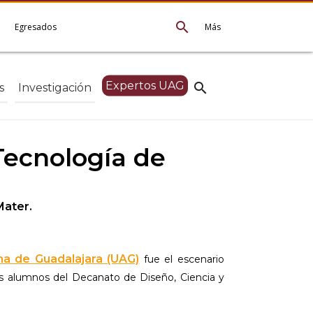
search
e
Egresados
Más
Expertos UAG
search
s
Investigación
Tecnología de
Mater.
a de Guadalajara (UAG)
fue el escenario
os alumnos del Decanato de Diseño, Ciencia y