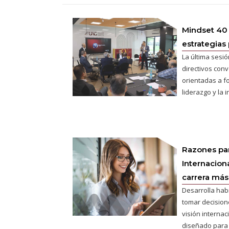
Mindset 40
estrategias 
La última sesió
directivos conv
orientadas a fo
liderazgo y la 
Razones pa
Internaciona
carrera más 
Desarrolla hab
tomar decisione
visión interna
diseñado para