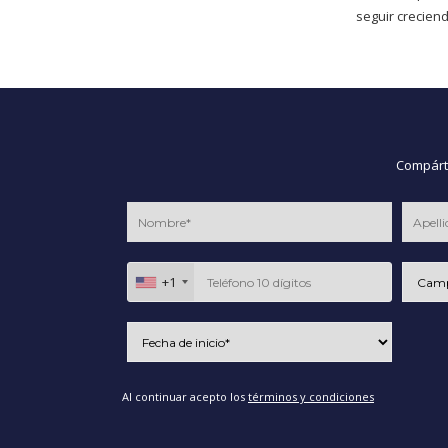
seguir creciend
Compárte
+1
Al continuar acepto los
términos y condiciones