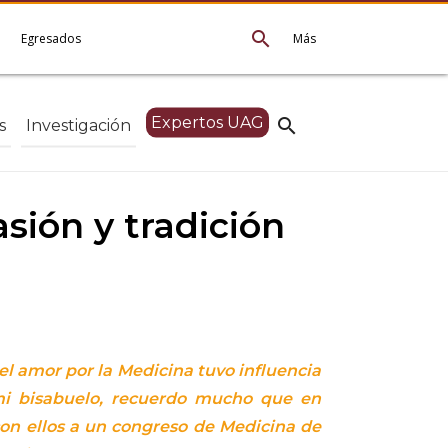
search
e
Egresados
Más
Expertos UAG
search
s
Investigación
sión y tradición
el amor por la Medicina tuvo influencia
mi bisabuelo, recuerdo mucho que en
on ellos a un congreso de Medicina de