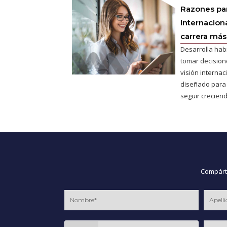
Razones pa
Internaciona
carrera más 
Desarrolla hab
tomar decisione
visión interna
diseñado para
seguir creciend
Compárte