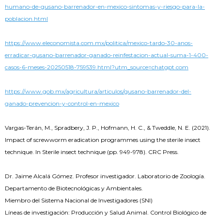
humano-de-gusano-barrenador-en-mexico-sintomas-y-riesgo-para-la-
poblacion.html
https://www.eleconomista.com.mx/politica/mexico-tardo-30-anos-
erradicar-gusano-barrenador-ganado-reinfestacion-actual-suma-1-400-
casos-6-meses-20250518-759539.html?utm_source=chatgpt.com
https://www.gob.mx/agricultura/articulos/gusano-barrenador-del-
ganado-prevencion-y-control-en-mexico
Vargas-Terán, M., Spradbery, J. P., Hofmann, H. C., & Tweddle, N. E. (2021).
Impact of screwworm eradication programmes using the sterile insect
technique. In Sterile insect technique (pp. 949-978). CRC Press.
Dr. Jaime Alcalá Gómez. Profesor investigador. Laboratorio de Zoología.
Departamento de Biotecnológicas y Ambientales.
Miembro del Sistema Nacional de Investigadores (SNI)
Líneas de investigación: Producción y Salud Animal. Control Biológico de