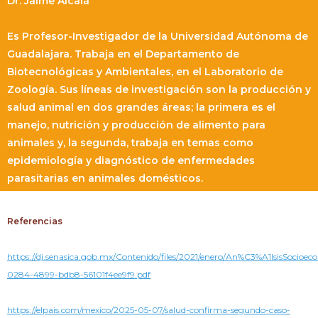
Dr. Jaime Alcalá
Es Profesor-Investigador de la Universidad Autónoma de
Guadalajara. Trabaja en el Departamento de
Biotecnológicas y Ambientales, en el Laboratorio de
Zoología. Sus líneas de investigación son la producción y
salud animal en dos grandes áreas; la primera es el
manejo, nutrición y producción de alimento para
animales y, la segunda, trabaja en temas como
epidemiología y diagnóstico de enfermedades
parasitarias en animales domésticos.
Referencias
https://dj.senasica.gob.mx/Contenido/files/2021/enero/An%C3%A1lsisSoc
0284-4899-bdb8-56101f4ee9f9.pdf
https://elpais.com/mexico/2025-05-07/salud-confirma-segundo-caso-