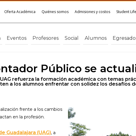
Oferta Académica
Quiénes somos
Admisiones y costos
Student Lif
a
Eventos
Profesores
Social
Alumnos
Egresado
ntador Público se actual
la UAG refuerza la formación académica con temas prá
iten a los alumnos enfrentar con solidez los desafíos d
alización frente a los cambios
actan en la profesión.
e Guadalajara (UAG)
, a