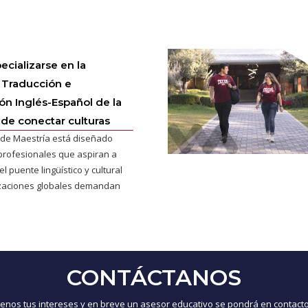
ecializarse en la
 Traducción e
ión Inglés-Español de la
 de conectar culturas
de Maestría está diseñado
profesionales que aspiran a
l puente lingüístico y cultural
izaciones globales demandan
CONTÁCTANOS
nos tus intereses y en breve un asesor educativo se pondrá en contacto