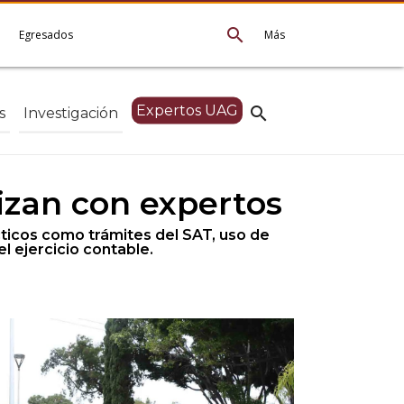
search
e
Egresados
Más
Expertos UAG
search
s
Investigación
izan con expertos
cticos como trámites del SAT, uso de
el ejercicio contable.