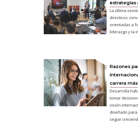
estrategias 
La última sesió
directivos conv
orientadas a fo
liderazgo y la 
Razones pa
Internaciona
carrera más 
Desarrolla hab
tomar decisione
visión interna
diseñado para
seguir creciend