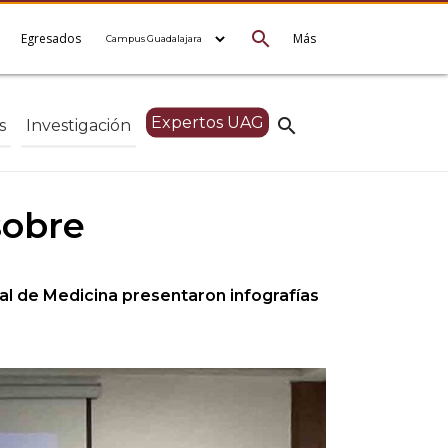
search
e
Egresados
Más
Expertos UAG
search
s
Investigación
sobre
al de Medicina presentaron infografías